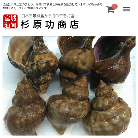
当店は日本三景のひとつ、松島にて新鮮な海産物を販売しています。松島かきの
Menu
0
産地直送をしている漁師直売店です。